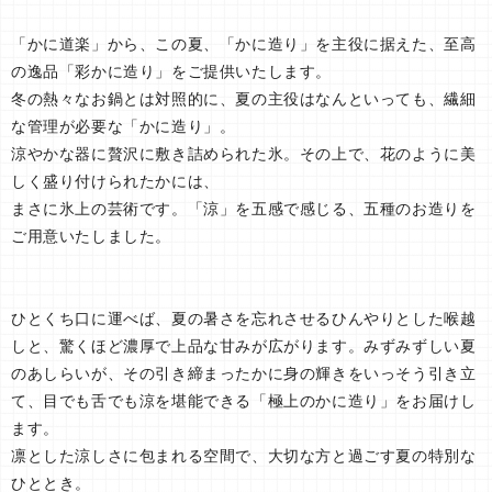
「かに道楽」から、この夏、「かに造り」を主役に据えた、至高
の逸品「彩かに造り」をご提供いたします。
冬の熱々なお鍋とは対照的に、夏の主役はなんといっても、繊細
な管理が必要な「かに造り」。
涼やかな器に贅沢に敷き詰められた氷。その上で、花のように美
しく盛り付けられたかには、
まさに氷上の芸術です。「涼」を五感で感じる、五種のお造りを
ご用意いたしました。
ひとくち口に運べば、夏の暑さを忘れさせるひんやりとした喉越
しと、驚くほど濃厚で上品な甘みが広がります。みずみずしい夏
のあしらいが、その引き締まったかに身の輝きをいっそう引き立
て、目でも舌でも涼を堪能できる「極上のかに造り」をお届けし
ます。
凛とした涼しさに包まれる空間で、大切な方と過ごす夏の特別な
ひととき。