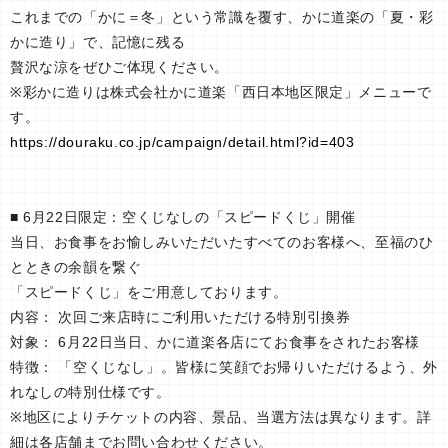
これまでの「かに＝冬」という常識を覆す、かに道楽の「夏・彩
かに造り」で、記憶に残る
贅沢な涼をぜひご体現ください。
※彩かに造りは株式会社かに道楽「西日本地区限定」メニューで
す。
https://douraku.co.jp/campaign/detail.html?id=403
■ 6月22日限定：空くじなしの「スピードくじ」開催
当日、お食事をお愉しみいただいたすべてのお客様へ、至福のひ
とときの余韻を繋ぐ
「スピードくじ」をご用意しております。
内容： 次回ご来店時にご利用いただける特別引換券
対象： 6月22日当日、かに道楽各店にてお食事をされたお客様
特徴： 「空くじなし」。皆様に笑顔でお帰りいただけるよう、外
れなしの特別仕様です。
※地区によりチケットの内容、景品、当選方法は異なります。詳
細は各店舗までお問い合わせください。