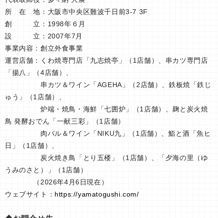
所 在 地：大阪市中央区難波千日前3-7 3F
創 立：1998年６月
設 立：2007年7月
事業内容：創立外食事業
運営店舗：くわ焼専門店「九志焼亭」（1店舗）、串カツ専門店
「揚八」（4店舗）、
串カツ＆ワイン「AGEHA」（2店舗）、鉄板焼「鉄じ
ゅう」（1店舗）、
炉端・焼鳥・海鮮「七囲炉」（1店舗）、麹と炭火焼
鳥 発酵おでん「一献三彩」（1店舗）
肉バル＆ワイン「NIKU九」（1店舗）、鮨と酒「魚ヒ
日」（1店舗）、
炭火焼き鳥「とり五楼」（1店舗）、「夕海の里（ゆ
うみのさと）」（1店舗）
（2026年4月6日現在）
ウェブサイト：
https://yamatogushi.com/