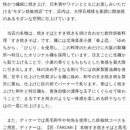
快かつ繊細に焼き上げ、日本酒やワインとともにお楽しみいただ
ける“モダン鉄板焼店”です。店内は、大理石模様を基調に開放感
のあるモダンな空間に仕上げています。
当店の名物は、焼きそばとすき焼きを掛け合わせた創作鉄板料
理「すき焼きそば」です。麺には北海道産小麦「春よ恋」「ゆめ
ちから」「ひじり」を使用し、この料理のためだけに大阪の製麺
所へ特注したオリジナル麺を採用しています。注文ごとに生麺か
ら茹で上げることで、小麦の香りともちもちとした食感を最大限
に引き出します。味の決め手となる割り下には自家製醤油麹を使
用。甘辛く仕上げた特製ダレを麺に絡め、和牛のすき焼き肉を贅
沢に重ね、仕上げに目の前でバーナーで炙ります。香ばしく焼き
上げた和牛と特注麺を、黄身自慢の濃厚な玉子にくぐらせて味わ
うことで、まるですき焼きのような一体感を楽しめる鉄十ならで
はの一皿に仕上げました。
また、ディナーでは黒毛和牛や旬魚を使用した鉄板焼コースを
ご用意。ディナーは、【匠 -TAKUMI-】 名物すき焼きそばと黒毛