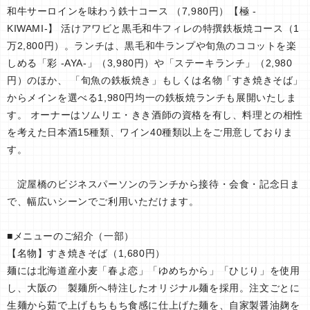
和牛サーロインを味わう鉄十コース （7,980円）【極 -
KIWAMI-】 活けアワビと黒毛和牛フィレの特撰鉄板焼コース（1
万2,800円）。ランチは、黒毛和牛ランプや旬魚のココットを楽
しめる「彩 -AYA-」（3,980円）や「ステーキランチ」（2,980
円）のほか、 「旬魚の鉄板焼き」もしくは名物「すき焼きそば」
からメインを選べる1,980円均一の鉄板焼ランチも展開いたしま
す。 オーナーはソムリエ・きき酒師の資格を有し、料理との相性
を考えた日本酒15種類、ワイン40種類以上をご用意しておりま
す。
淀屋橋のビジネスパーソンのランチから接待・会食・記念日ま
で、幅広いシーンでご利用いただけます。
■メニューのご紹介（一部）
【名物】すき焼きそば（1,680円）
麺には北海道産小麦「春よ恋」「ゆめちから」「ひじり」を使用
し、大阪の 製麺所へ特注したオリジナル麺を採用。注文ごとに
生麺から茹で上げもちもち食感に仕上げた麺を、自家製醤油麹を