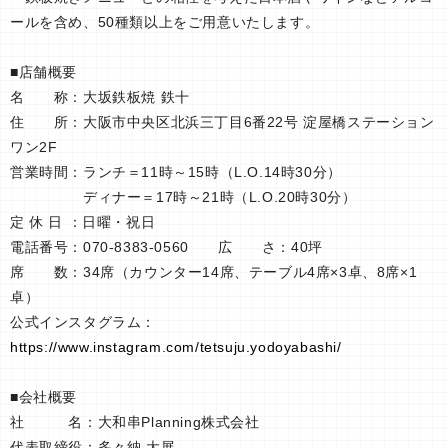
ールを含め、50種類以上をご用意いたします。
■店舗概要
名 称：大坂鉄板焼 鉄十
住 所：大阪市中央区北浜三丁目6番22号 淀屋橋ステーション
ワン2F
営業時間：ランチ＝11時～15時（L.O.14時30分）
ディナー＝17時～21時（L.O.20時30分）
定 休 日 ：日曜・祝日
電話番号：070-8383-0560 広 さ：40坪
席 数：34席（カウンター14席、テーブル4席×3卓、8席×1
卓）
公式インスタグラム：
https://www.instagram.com/tetsuju.yodoyabashi/
■会社概要
社 名：大和串Planning株式会社
代表取締役：多々納 大展