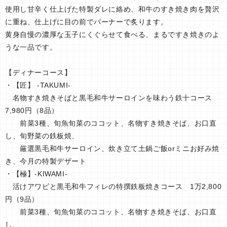
使用し甘辛く仕上げた特製ダレに絡め、和牛のすき焼き肉を贅沢
に重ね、仕上げに目の前でバーナーで炙ります。
黄身自慢の濃厚な玉子にくぐらせて食べる、まるですき焼きのよ
うな一品です。
【ディナーコース】
・【匠】 -TAKUMI-
名物すき焼きそばと黒毛和牛サーロインを味わう鉄十コース
7,980円（8品）
前菜3種、旬魚旬菜のココット、名物すき焼きそば、お口直
し、旬野菜の鉄板焼、
厳選黒毛和牛サーロイン、炊き立て土鍋ご飯orミニお好み焼
き、今月の特製デザート
・【極】-KIWAMI-
活けアワビと黒毛和牛フィレの特撰鉄板焼きコース 1万2,800
円（9品）
前菜3種、旬魚旬菜のココット、名物すき焼きそば、お口直
し、