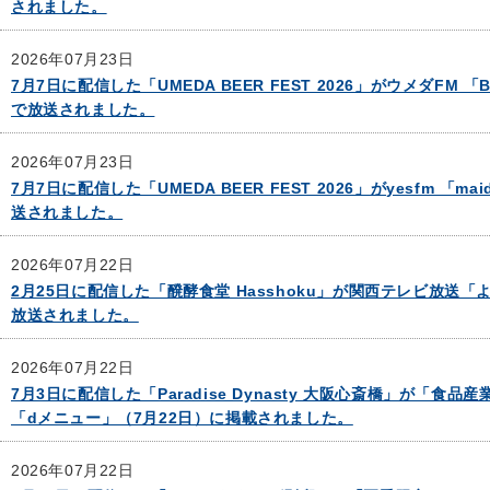
されました。
2026年07月23日
7月7日に配信した「UMEDA BEER FEST 2026」がウメダFM 「Be
で放送されました。
2026年07月23日
7月7日に配信した「UMEDA BEER FEST 2026」がyesfm 「mai
送されました。
2026年07月22日
2月25日に配信した「醗酵食堂 Hasshoku」が関西テレビ放送「
放送されました。
2026年07月22日
7月3日に配信した「Paradise Dynasty 大阪心斎橋」が「食品
「dメニュー」（7月22日）に掲載されました。
2026年07月22日