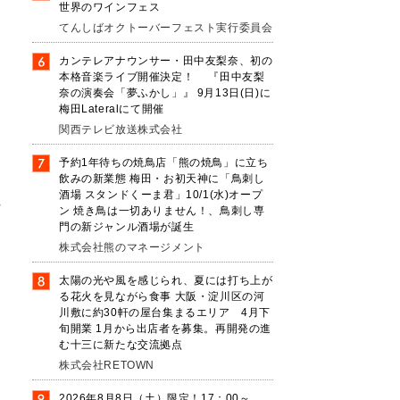
世界のワインフェス
てんしばオクトーバーフェスト実行委員会
カンテレアナウンサー・田中友梨奈、初の
本格音楽ライブ開催決定！ 『田中友梨
奈の演奏会「夢ふかし」』 9月13日(日)に
梅田Lateralにて開催
関西テレビ放送株式会社
予約1年待ちの焼鳥店「熊の焼鳥」に立ち
飲みの新業態 梅田・お初天神に「鳥刺し
酒場 スタンドくーま君」10/1(水)オープ
プ
ン 焼き鳥は一切ありません！、鳥刺し専
門の新ジャンル酒場が誕生
株式会社熊のマネージメント
太陽の光や風を感じられ、夏には打ち上が
る花火を見ながら食事 大阪・淀川区の河
川敷に約30軒の屋台集まるエリア 4月下
旬開業 1月から出店者を募集。再開発の進
む十三に新たな交流拠点
株式会社RETOWN
2026年8月8日（土）限定！17：00～