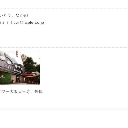
さいとう、なかの
ａｉｌ:
pr@raple.co.jp
タワー大阪天王寺 外観