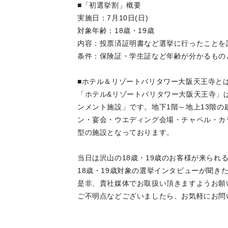
■「初選挙割」概要
実施日：7月10日(日)
対象年齢：18歳・19歳
内容：投票済証明書など選挙に行ったことを
条件：保険証・学生証など年齢が分かるもの
■ホテル＆リゾートバリタワー大阪天王寺と
「ホテル&リゾートバリタワー大阪天王寺」
ンメント施設」です。地下1階～地上13階
ン・宴会・ウエディング会場・チャペル・カ
型の施設となっております。
当日は沢山の18歳・19歳のお客様が来られ
18歳・19歳対象の選挙インタビューが聞き
是非、貴社媒体でお取扱い頂きますようお願
ご不明点などございましたら、お気軽にお問