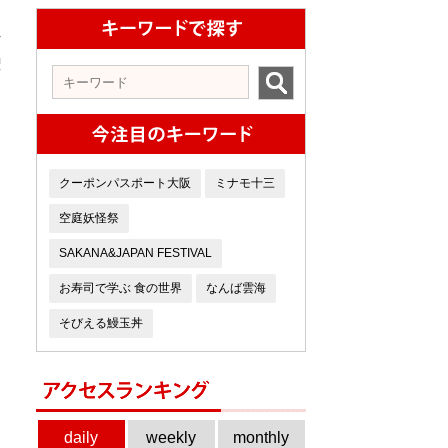
タ
権
クーポンパスポート大阪
ミナモ十三
空庭妖怪祭
SAKANA&JAPAN FESTIVAL
お寿司で学ぶ 食の世界
なんば雲海
そびえる鰻玉丼
daily
weekly
monthly