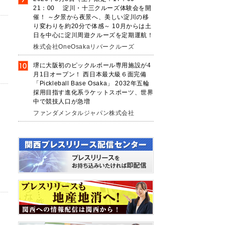
21：00 淀川・十三クルーズ体験会を開
催！ ～夕景から夜景へ、美しい淀川の移
り変わりを約20分で体感～ 10月からは土
日を中心に淀川周遊クルーズを定期運航！
株式会社OneOsakaリバークルーズ
堺に大阪初のピックルボール専用施設が4
月1日オープン！ 西日本最大級６面完備
「Pickleball Base Osaka」 2032年五輪
採用目指す進化系ラケットスポーツ、世界
中で競技人口が急増
ファンダメンタルジャパン株式会社