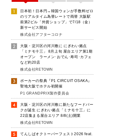
日本初！日本円→韓国ウォンが手数料ゼロ
のリアルタイム為替レートで両替 大阪駅
前第2ビル「外貨ショップ」で7/18（金）
新サービス開始
株式会社アフターコロナ
大阪・淀川区の河川敷に にぎわい拠点
「ミナモ十三」 8月上旬 屋台エリア第1期
オープン ラーメン･おでん･寿司･カフェ
など約20店
挙
株式会社RETOWN
ポーカーの祭典『P1 CIRCUIT OSAKA』
た
聖地大阪でホテル初開催
P1 GRANDPRIX製作委員会
大阪・淀川区の河川敷に新たなフードパー
持
クが誕生 にぎわい拠点「ミナモ十三」に
22店集まる屋台エリア 8/8(土)開業
株式会社RETOWN
てんしばオクトーバーフェスト2026 feat.