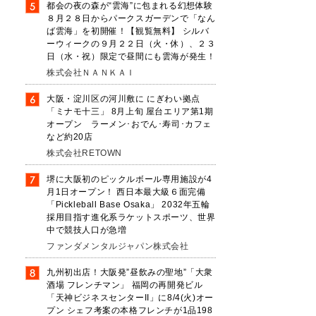
能
都会の夜の森が“雲海”に包まれる幻想体験
り
８月２８日からパークスガーデンで「なん
ば雲海」を初開催！【観覧無料】 シルバ
ーウィークの９月２２日（火・休）、２３
日（水・祝）限定で昼間にも雲海が発生！
、
株式会社ＮＡＮＫＡＩ
。
大阪・淀川区の河川敷に にぎわい拠点
「ミナモ十三」 8月上旬 屋台エリア第1期
オープン ラーメン･おでん･寿司･カフェ
など約20店
株式会社RETOWN
堺に大阪初のピックルボール専用施設が4
月1日オープン！ 西日本最大級６面完備
「Pickleball Base Osaka」 2032年五輪
採用目指す進化系ラケットスポーツ、世界
中で競技人口が急増
ファンダメンタルジャパン株式会社
九州初出店！大阪発”昼飲みの聖地”「大衆
酒場 フレンチマン」 福岡の再開発ビル
「天神ビジネスセンターII」に8/4(火)オー
プン シェフ考案の本格フレンチが1品198