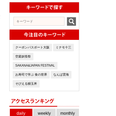
六
クーポンパスポート大阪
ミナモ十三
空庭妖怪祭
SAKANA&JAPAN FESTIVAL
お寿司で学ぶ 食の世界
なんば雲海
そびえる鰻玉丼
daily
weekly
monthly