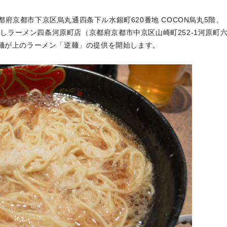
府京都市下京区烏丸通四条下ル水銀町620番地 COCON烏丸5階、
かばしラーメン四条河原町店（京都府京都市中京区山崎町252-1河原町
で麺が上のラーメン「逆麺」の提供を開始します。