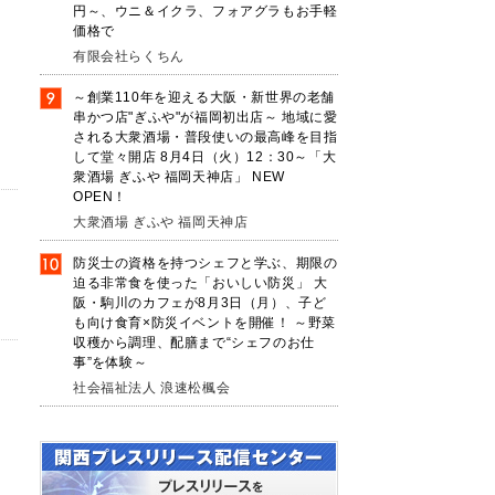
円～、ウニ＆イクラ、フォアグラもお手軽
価格で
有限会社らくちん
～創業110年を迎える大阪・新世界の老舗
串かつ店"ぎふや"が福岡初出店～ 地域に愛
される大衆酒場・普段使いの最高峰を目指
して堂々開店 8月4日（火）12：30～「大
衆酒場 ぎふや 福岡天神店」 NEW
OPEN！
大衆酒場 ぎふや 福岡天神店
防災士の資格を持つシェフと学ぶ、期限の
迫る非常食を使った「おいしい防災」 大
阪・駒川のカフェが8月3日（月）、子ど
も向け食育×防災イベントを開催！ ～野菜
収穫から調理、配膳まで“シェフのお仕
事”を体験～
社会福祉法人 浪速松楓会