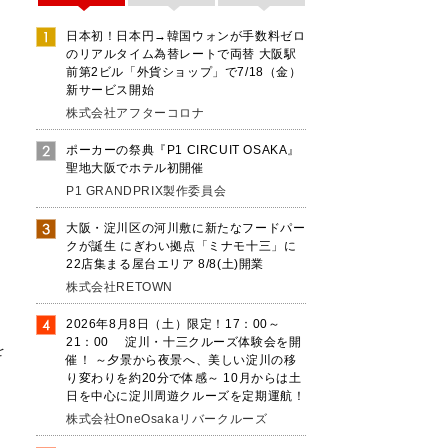
日本初！日本円→韓国ウォンが手数料ゼロ
のリアルタイム為替レートで両替 大阪駅
前第2ビル「外貨ショップ」で7/18（金）
新サービス開始
株式会社アフターコロナ
ポーカーの祭典『P1 CIRCUIT OSAKA』
聖地大阪でホテル初開催
P1 GRANDPRIX製作委員会
大阪・淀川区の河川敷に新たなフードパー
クが誕生 にぎわい拠点「ミナモ十三」に
22店集まる屋台エリア 8/8(土)開業
株式会社RETOWN
も
2026年8月8日（土）限定！17：00～
21：00 淀川・十三クルーズ体験会を開
を
催！ ～夕景から夜景へ、美しい淀川の移
り変わりを約20分で体感～ 10月からは土
日を中心に淀川周遊クルーズを定期運航！
株式会社OneOsakaリバークルーズ