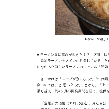
具材が下で麺が上
■ ラーメン界に革命が起きた！？「逆麺」販
醤油ラーメンをメインに営業している「たか
になかった新しいラーメンのジャンル「逆麺
きっかけは「スープが別になった『つけ麺
良いのでは」と 思い立ったことから。「上
乗り越え、約4ヶ月の開発期間を経て、提供
「逆麺」の価格は810円(税込)。見た目