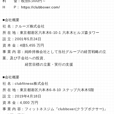
料 金：税別5,000円～
H P：
https://clubboxer.com/
■会社概要
社 名：クルーズ株式会社
所 在 地：東京都港区六本木6-10-1 六本木ヒルズ森タワー
設 立：2001年5月24日
資 本 金：4億5,455 万円
事 業 内 容：純粋持株会社として当社グループの経営戦略の立
案、及び子会社への投資、
経営目標の立案・実行の支援
■会社概要
社 名：clubfitness株式会社
所 在 地：東京都港区六本木6-8-10 ステップ六本木5階
設 立：2019年4月18日
資 本 金：4,000 万円
事 業 内 容：フィットネスジム『clubboxer(クラブボクサー)』