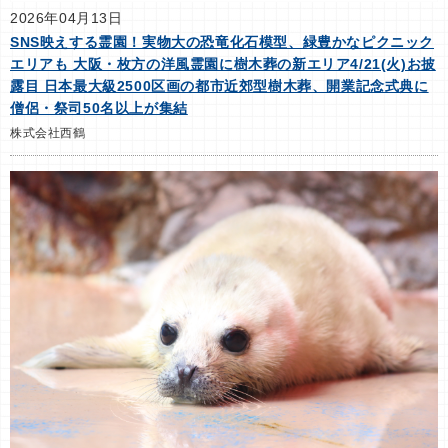
2026年04月13日
SNS映えする霊園！実物大の恐竜化石模型、緑豊かなピクニック
エリアも 大阪・枚方の洋風霊園に樹木葬の新エリア4/21(火)お披
露目 日本最大級2500区画の都市近郊型樹木葬、開業記念式典に
僧侶・祭司50名以上が集結
株式会社西鶴