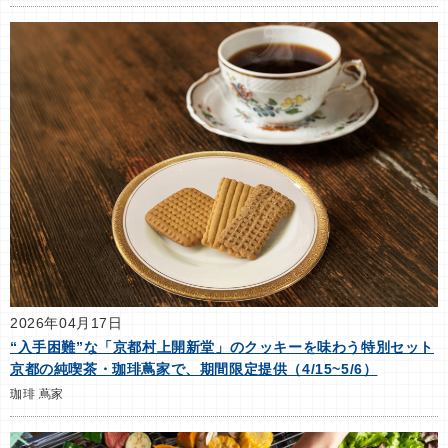
2026年04月17日
“入手困難”な「京都村上開新堂」のクッキーを味わう特別セット
京都の純喫茶・珈琲蔦家で、期間限定提供（4/15~5/6）
珈琲 蔦家