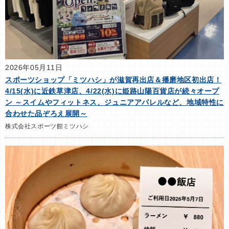
2026年05月11日
スポーツショップ「ミツハシ」が滋賀再出店＆播磨地区初出店！
4/15(水)に近鉄草津店、4/22(水)に姫路山陽百貨店が続々オープ
ン ～スイムやフィットネス、ジュニアアパレルなど、地域特性に
合わせた品ぞろえ展開～
株式会社スポーツ館ミツハシ