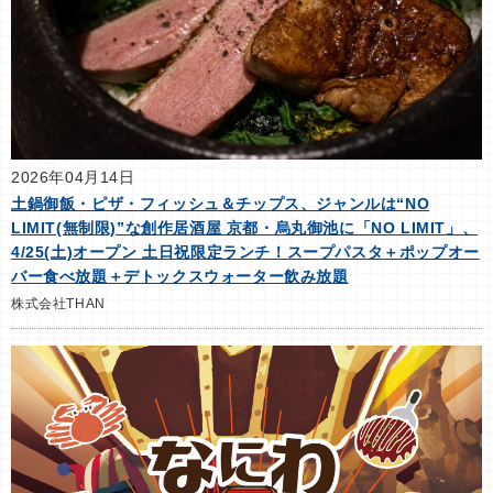
2026年04月14日
土鍋御飯・ピザ・フィッシュ＆チップス、ジャンルは“NO
LIMIT(無制限)”な創作居酒屋 京都・烏丸御池に「NO LIMIT」、
4/25(土)オープン 土日祝限定ランチ！スープパスタ＋ポップオー
バー食べ放題＋デトックスウォーター飲み放題
株式会社THAN