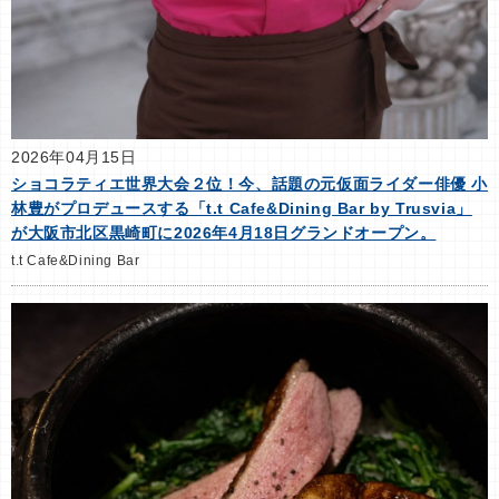
2026年04月15日
ショコラティエ世界大会２位！今、話題の元仮面ライダー俳優 小
林豊がプロデュースする「t.t Cafe&Dining Bar by Trusvia」
が大阪市北区黒崎町に2026年4月18日グランドオープン。
t.t Cafe&Dining Bar