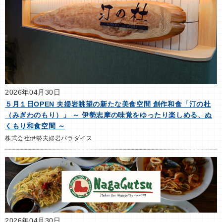
2026年04月30日
５月１日OPEN 夫婦岩眺望の新たな美食空間 創作和食「汀の杜
（みぎわのもり）」 ～ 伊勢志摩の味覚をゆったり楽しめる、ぬ
くもり和食空間 ～
株式会社伊勢夫婦岩パラダイス
2026年04月30日