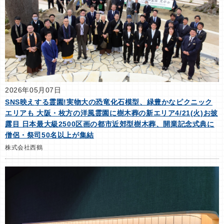
2026年05月07日
SNS映えする霊園!実物大の恐竜化石模型、緑豊かなピクニック
エリアも 大阪・枚方の洋風霊園に樹木葬の新エリア4/21(火)お披
露目 日本最大級2500区画の都市近郊型樹木葬、開業記念式典に
僧侶・祭司50名以上が集結
株式会社西鶴