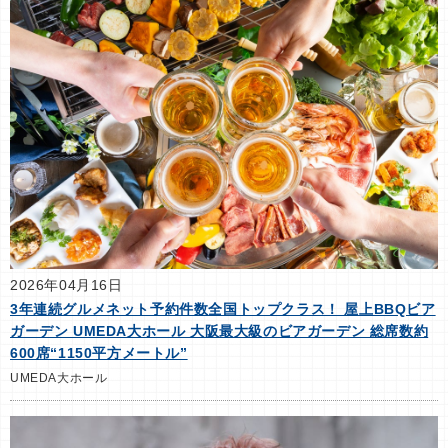
2026年04月16日
3年連続グルメネット予約件数全国トップクラス！ 屋上BBQビア
ガーデン UMEDA大ホール 大阪最大級のビアガーデン 総席数約
600席“1150平方メートル”
UMEDA大ホール