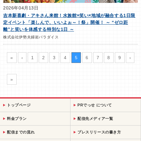
2026年04月13日
吉本新喜劇・アキさん来館！水族館×笑い×地域が融合する1日限
定イベント「楽しんで、いいよぉ～！祭」開催！ ～ “ゼロ距
離”と笑いを体感する特別な1日 ～
株式会社伊勢夫婦岩パラダイス
«
‹
1
2
3
4
5
6
7
8
9
›
»
トップページ
PRでっせ について
料金プラン
配信先メディア一覧
配信までの流れ
プレスリリースの書き方