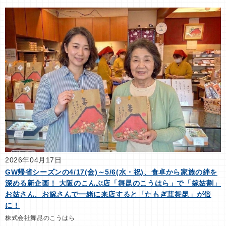
2026年04月17日
GW帰省シーズンの4/17(金)～5/6(水・祝)、食卓から家族の絆を
深める新企画！ 大阪のこんぶ店「舞昆のこうはら」で「嫁姑割」
お姑さん、お嫁さんで一緒に来店すると「たもぎ茸舞昆」が倍
に！
株式会社舞昆のこうはら