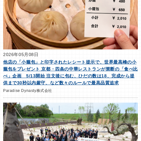
2026年05月08日
他店の「小籠包」と印字されたレシート提示で、世界最高峰の小
籠包をプレゼント 京都・四条の中華レストランが禁断の「食べ比
べ」企画 5/13開始 注文後に包む、ひだの数は18、完成から提
供まで30秒以内厳守、など数々のルールで最高品質追求
Paradise Dynasty株式会社