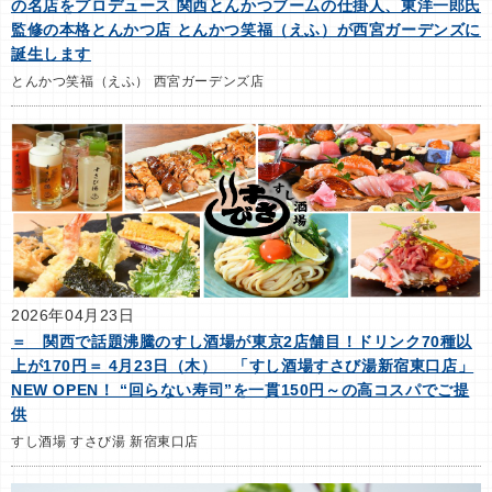
の名店をプロデュース 関西とんかつブームの仕掛人、東洋一郎氏
監修の本格とんかつ店 とんかつ笑福（えふ）が西宮ガーデンズに
誕生します
とんかつ笑福（えふ） 西宮ガーデンズ店
2026年04月23日
＝ 関西で話題沸騰のすし酒場が東京2店舗目！ドリンク70種以
上が170円＝ 4月23日（木） 「すし酒場すさび湯新宿東口店」
NEW OPEN！ “回らない寿司”を一貫150円～の高コスパでご提
供
すし酒場 すさび湯 新宿東口店