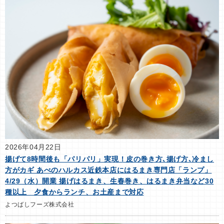
2026年04月22日
揚げて8時間後も「パリパリ」実現！皮の巻き方､揚げ方､冷まし
方がカギ あべのハルカス近鉄本店にはるまき専門店「ランプ」
4/29（水）開業 揚げはるまき、生春巻き、はるまき弁当など30
種以上 夕食からランチ、お土産まで対応
よつばしフーズ株式会社