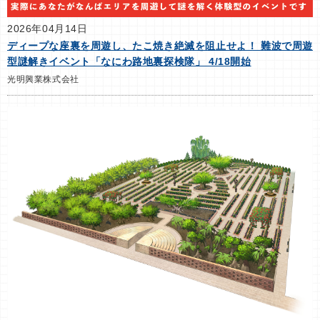
2026年04月14日
ディープな座裏を周遊し、たこ焼き絶滅を阻止せよ！ 難波で周遊
型謎解きイベント「なにわ路地裏探検隊」 4/18開始
光明興業株式会社