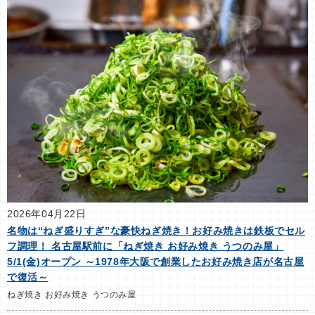
2026年04月22日
名物は“ねぎ盛りすぎ”な豪快ねぎ焼き！お好み焼きは鉄板でセル
フ調理！ 名古屋駅前に「ねぎ焼き お好み焼き うつのみ屋」
5/1(金)オープン ～1978年大阪で創業したお好み焼き店が名古屋
で復活～
ねぎ焼き お好み焼き うつのみ屋